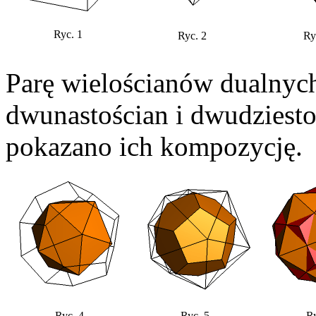
Ryc. 1
Ryc. 2
Ry
Parę wielościanów dualnych
dwunastościan i dwudziestoś
pokazano ich kompozycję.
Ryc. 4
Ryc. 5
Ry