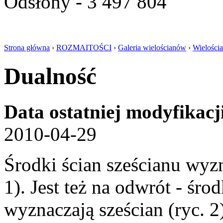
Odsłony - 3 497 804
Strona główna
›
ROZMAITOŚCI
›
Galeria wielościanów
›
Wielości
Dualność
Data ostatniej modyfikacj
2010-04-29
Środki ścian sześcianu wyz
1). Jest też na odwrót - śr
wyznaczają sześcian (ryc. 