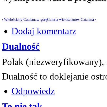
‹ Wielościany Catalana
w górę
Galeria wielościanów Catalana ›
Dodaj komentarz
Dualność
Polak (niezweryfikowany), 
Dualność to doklejanie ostr
Odpowiedz
To nie tak