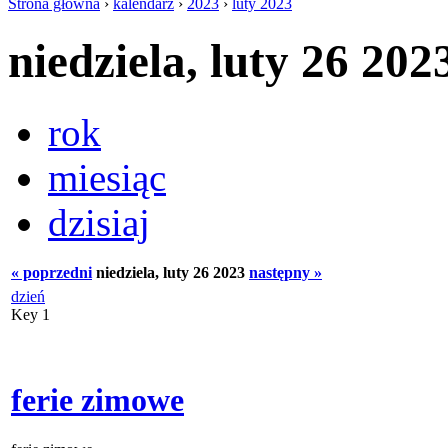
Strona główna
›
kalendarz
›
2023
›
luty 2023
niedziela, luty 26 202
rok
miesiąc
dzisiaj
« poprzedni
niedziela, luty 26 2023
następny »
dzień
Key 1
ferie zimowe