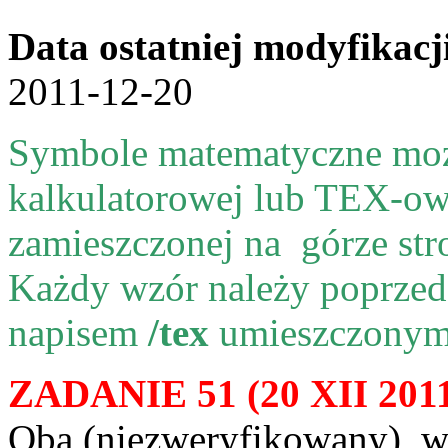
Data ostatniej modyfikacj
2011-12-20
Symbole matematyczne moż
kalkulatorowej lub TEX-ow
zamieszczonej na górze s
Każdy wzór należy poprze
napisem
/tex
umieszczonym
ZADANIE 51 (20 XII 201
Qba (niezweryfikowany), wt