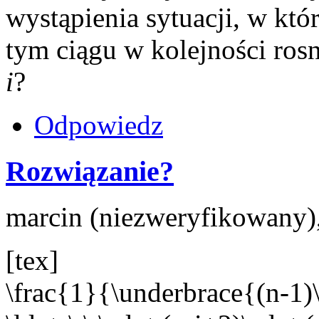
wystąpienia sytuacji, w któr
tym ciągu w kolejności ros
i
?
Odpowiedz
Rozwiązanie?
marcin (niezweryfikowany),
[tex]
\frac{1}{\underbrace{(n-1)\