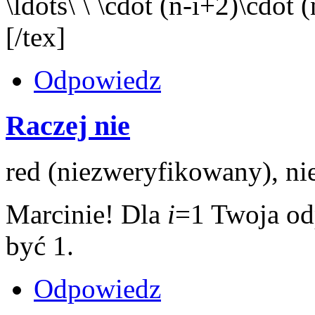
\ldots\ \ \cdot (n-i+2)\cdot 
[/tex]
Odpowiedz
Raczej nie
red (niezweryfikowany), ni
Marcinie! Dla
i
=1 Twoja od
być 1.
Odpowiedz