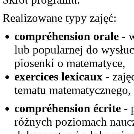
Realizowane typy zajęć:
compréhension orale
- 
lub popularnej do wysłuch
piosenki o matematyce,
exercices lexicaux
- zaję
tematu matematycznego, 
compr
é
hension écrite
- 
różnych poziomach naucz