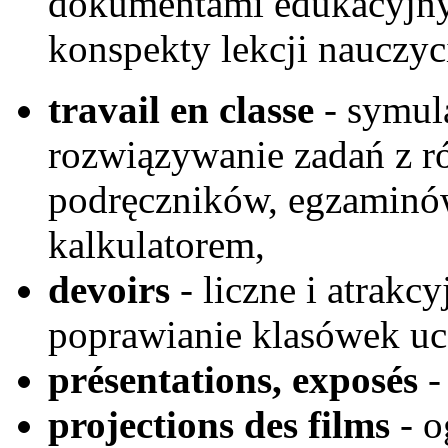
dokumentami edukacyjny
konspekty lekcji nauczyci
travail en classe
- symula
rozwiązywanie zadań z r
podręczników, egzaminów
kalkulatorem,
devoirs
- liczne i atrakc
poprawianie klasówek uc
présentations, exposés
- 
projections des films
- o