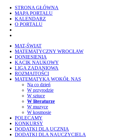
STRONA GŁÓWNA
MAPA PORTALU
KALENDARZ
O PORTALU
WYKRESownik
Edytor wzorów TeXa
MAT-ŚWIAT
MATEMATYCZNY WROCŁAW
DONIESIENIA
KĄCIK NAUKOWY
LIGA ZADANIOWA
ROZMAITOŚCI
MATEMATYKA WOKÓŁ NAS
Na co dzień
W przyrodzie
W sztuce
W literaturze
W muzyce
W kosmosie
POLECAMY
KONKURSY
DODATKI DLA UCZNIA
DODATKI DLA NAUCZYCIELA