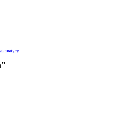
atematycy
a"