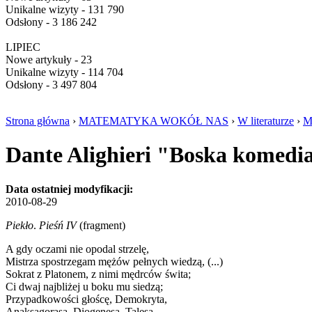
Unikalne wizyty - 131 790
Odsłony - 3 186 242
LIPIEC
Nowe artykuły - 23
Unikalne wizyty - 114 704
Odsłony - 3 497 804
Strona główna
›
MATEMATYKA WOKÓŁ NAS
›
W literaturze
›
M
Dante Alighieri "Boska komedi
Data ostatniej modyfikacji:
2010-08-29
Piekło
.
Pieśń IV
(fragment)
A gdy oczami nie opodal strzelę,
Mistrza spostrzegam mężów pełnych wiedzą, (...)
Sokrat z Platonem, z nimi mędrców świta;
Ci dwaj najbliżej u boku mu siedzą;
Przypadkowości głoścę, Demokryta,
Anaksagorasa, Diogenesa, Talesa,