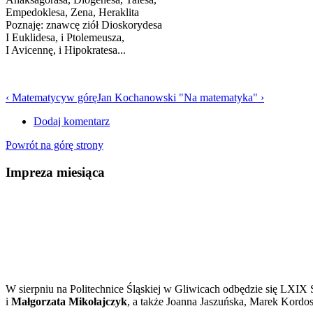
Empedoklesa, Zena, Heraklita
Poznaję: znawcę ziół Dioskorydesa
I Euklidesa, i Ptolemeusza,
I Avicennę, i Hipokratesa...
‹ Matematycy
w górę
Jan Kochanowski "Na matematyka" ›
Dodaj komentarz
Powrót na górę strony
Impreza miesiąca
W sierpniu na Politechnice Śląskiej w Gliwicach odbędzie się LXIX
i
Małgorzata Mikołajczyk
, a także Joanna Jaszuńska, Marek Kordo