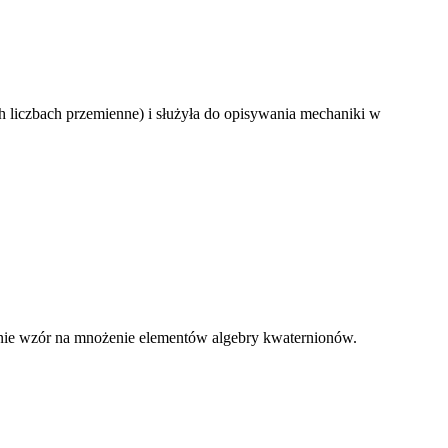
h liczbach przemienne) i służyła do opisywania mechaniki w
inie wzór na mnożenie elementów algebry kwaternionów.