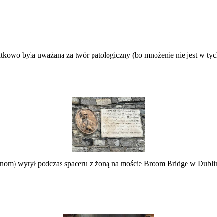
ątkowo była uważana za twór patologiczny (bo mnożenie nie jest w tyc
ronom) wyrył podczas spaceru z żoną na moście Broom Bridge w Dubl